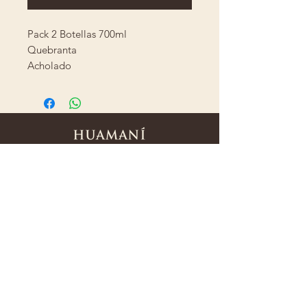
Pack 2 Botellas 700ml
Quebranta
Acholado
hola@piscohuamani.com
(+51)
989 232 512
Compañía Peruana de Pisco SAC
© 2022 Huamaní; Marca Registrada
Subscribe to recieve exclusive offers.
Join