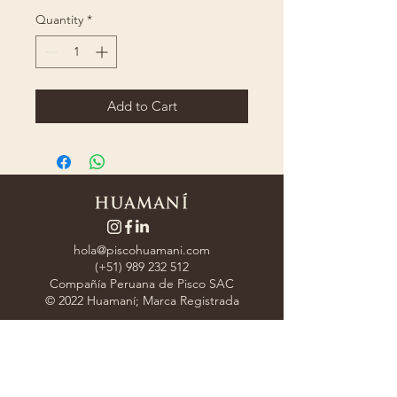
Quantity
*
Add to Cart
hola@piscohuamani.com
(+51)
989 232 512
Compañía Peruana de Pisco SAC
© 2022 Huamaní; Marca Registrada
Subscribe to recieve exclusive offers.
Join