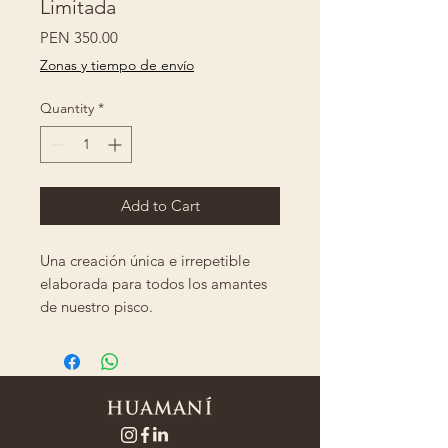
Limitada
Price
PEN 350.00
Zonas y tiempo de envío
Quantity
*
Add to Cart
Una creación única e irrepetible
elaborada para todos los amantes
de nuestro pisco.
Ganadora de la medalla de Gran
Oro de International Awards Virtus
2026.
Stock Limitado.