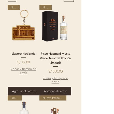
Nuevo
Nuevo
Llavero Hacienda
Pisco Huamaní Mosto
Verde Torontel Edición
Precio
S/ 12.00
Limitada
Zonas y tiempo de
Precio
S/ 350.00
envío
Zonas y tiempo de
envío
Agregar al carrito
Agregar al carrito
Limitado
Nueva Presentación